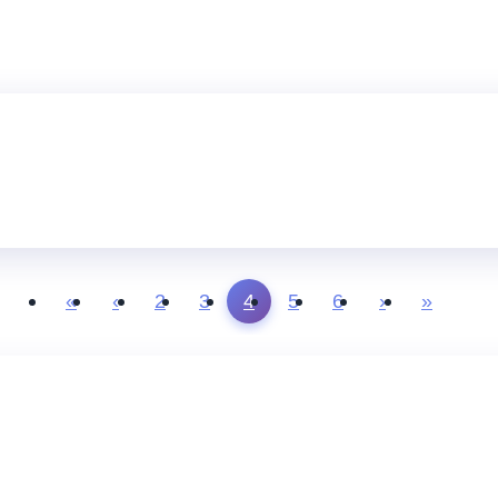
«
‹
2
3
4
5
6
›
»